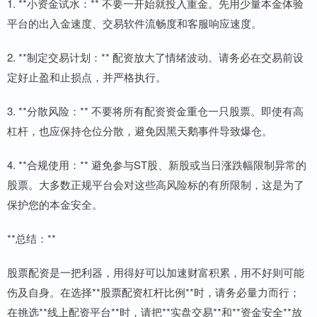
1. **小资金试水：** 不要一开始就投入重金。先用少量本金体验
平台的出入金速度、交易软件流畅度和客服响应速度。
2. **制定交易计划：** 配资放大了情绪波动。请务必在交易前设
定好止盈和止损点，并严格执行。
3. **分散风险：** 不要将所有配资资金重仓一只股票。即使有高
杠杆，也应保持仓位分散，避免因黑天鹅事件导致爆仓。
4. **合规使用：** 避免参与ST股、新股或当日涨跌幅限制异常的
股票。大多数正规平台会对这些高风险标的有所限制，这是为了
保护您的本金安全。
**总结：**
股票配资是一把利器，用得好可以加速财富积累，用不好则可能
伤及自身。在选择**股票配资杠杆比例**时，请务必量力而行；
在挑选**线上配资平台**时，请把**实盘交易**和**资金安全**放