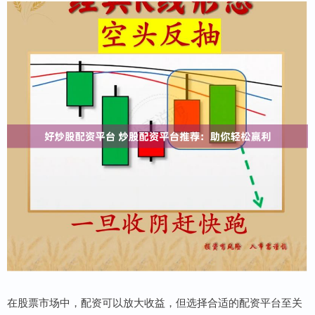
在股票市场中，配资可以放大收益，但选择合适的配资平台至关