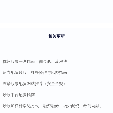
相关更新
杭州股票开户指南｜佣金低、流程快
证券配资炒股：杠杆操作与风控指南
靠谱股票配资网站推荐（安全合规）
炒股平台配资指南
炒股加杠杆常见方式：融资融券、场外配资、券商两融。