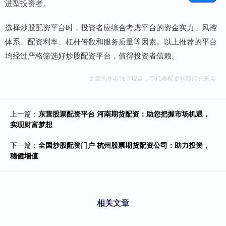
进型投资者。
选择炒股配资平台时，投资者应综合考虑平台的资金实力、风控
体系、配资利率、杠杆倍数和服务质量等因素。以上推荐的平台
均经过严格筛选好炒股配资平台，值得投资者信赖。
文章为作者独立观点，不代表配资炒股门户观点
上一篇：
东营股票配资平台 河南期货配资：助您把握市场机遇，
实现财富梦想
下一篇：
全国炒股配资门户 杭州股票期货配资公司：助力投资，
稳健增值
相关文章