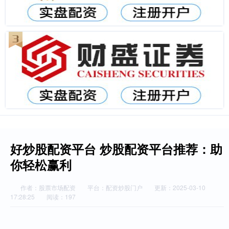
好炒股配资平台 炒股配资平台推荐：助
你轻松赢利
作者：股票市场配资
平台：配资炒股门户
更新：2025-03-10
17:28:25
阅读：197