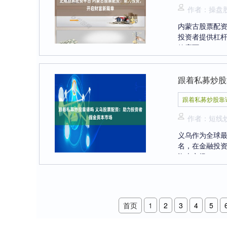
作者：操盘
内蒙古股票配
投资者提供杠杆
效应可....
跟着私募炒股
跟着私募炒股靠
作者：短线
义乌作为全球
名，在金融投
资本市场....
首页
1
2
3
4
5