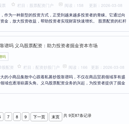
股票
栏目：股票配资门户
阅读：158
更新：2026-03-08
资，作为一种新型的投资方式，正受到越来越多投资者的青睐。它通过向
资金，放大投资收益，帮助投资者实现财富快速增长。 股票配资的杠杆
靠谱吗 义乌股票配资：助力投资者掘金资本市场
谱吗
炒股配资
栏目：配资炒股门户
阅读：166
更新：2026-03-08
最大的小商品集散中心跟着私募炒股靠谱吗，不仅在商品贸易领域享有盛
资领域也逐渐崭露头角。义乌股票配资业务的兴起，为投资者提供了掘金
共
9
页
87
条记录
6
7
8
9
下一页
末页